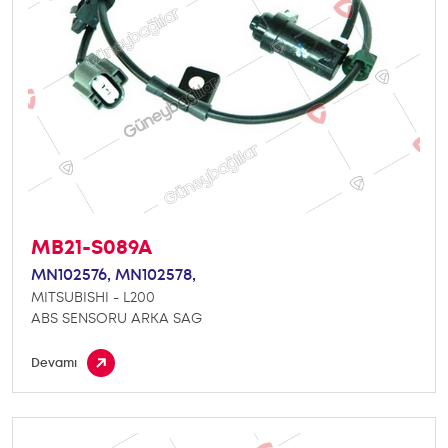
MB21-S089A
MN102576,
MN102578,
MITSUBISHI - L200
ABS SENSORU ARKA SAG
Devamı