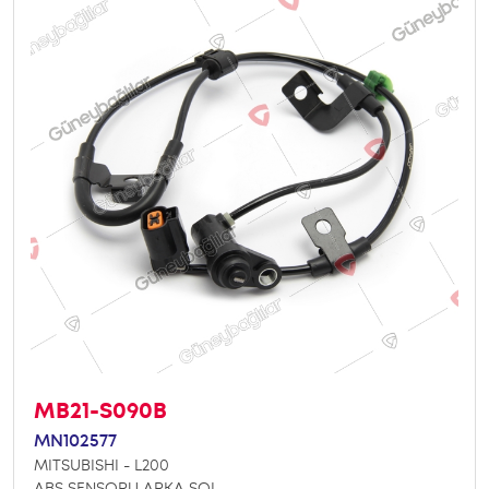
MB21-S090B
MN102577
MITSUBISHI - L200
ABS SENSORU ARKA SOL