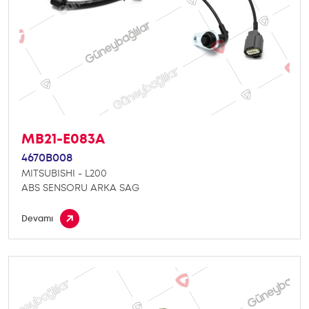
MB21-E083A
4670B008
MITSUBISHI - L200
ABS SENSORU ARKA SAG
Devamı