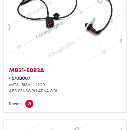
MB21-E082A
4670B007
MITSUBISHI - L200
ABS SENSORU ARKA SOL
Devamı