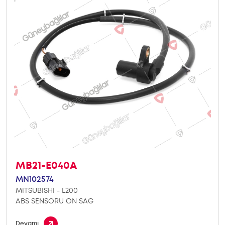
MB21-E040A
MN102574
MITSUBISHI - L200
ABS SENSORU ON SAG
Devamı