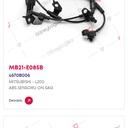
MB21-E085B
4670B006
MITSUBISHI - L200
ABS SENSORU ON SAG
Devamı