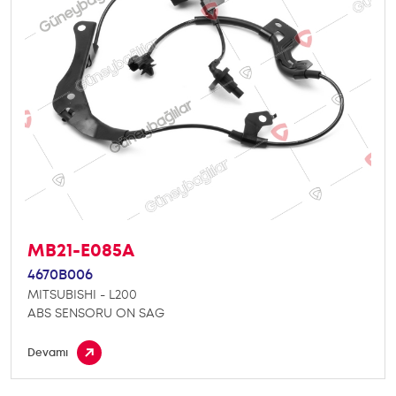
MB21-E085A
4670B006
MITSUBISHI - L200
ABS SENSORU ON SAG
Devamı