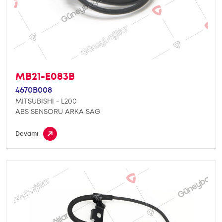
MB21-E083B
4670B008
MITSUBISHI - L200
ABS SENSORU ARKA SAG
Devamı