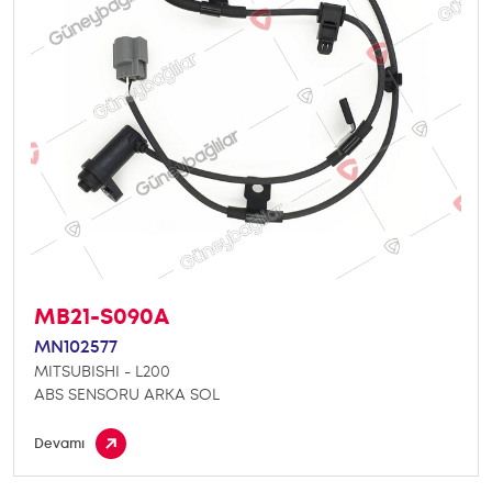
MB21-S090A
MN102577
MITSUBISHI - L200
ABS SENSORU ARKA SOL
Devamı