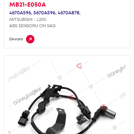
MB21-E050A
4670A596,
5670A596,
4670A878,
MITSUBISHI - L200
ABS SENSORU ON SAG
Devamı