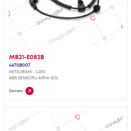
MB21-E082B
4670B007
MITSUBISHI - L200
ABS SENSORU ARKA SOL
Devamı