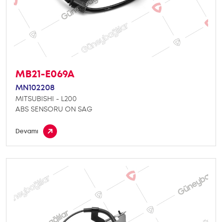
MB21-E069A
MN102208
MITSUBISHI - L200
ABS SENSORU ON SAG
Devamı