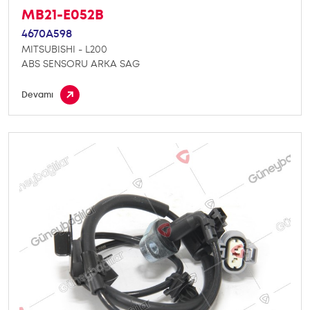
MB21-E052B
4670A598
MITSUBISHI - L200
ABS SENSORU ARKA SAG
Devamı