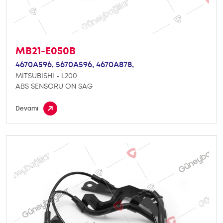
MB21-E050B
4670A596,
5670A596,
4670A878,
MITSUBISHI - L200
ABS SENSORU ON SAG
Devamı