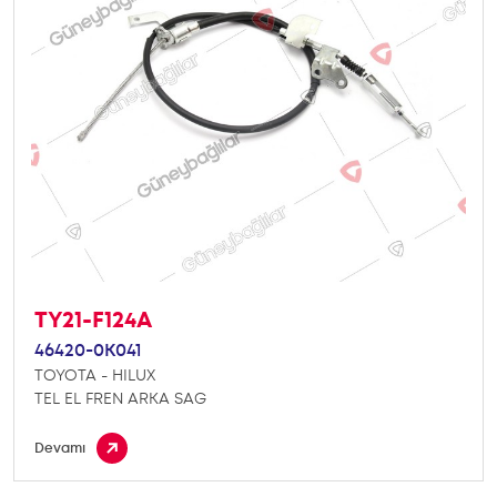
TY21-F124A
46420-0K041
TOYOTA - HILUX
TEL EL FREN ARKA SAG
Devamı