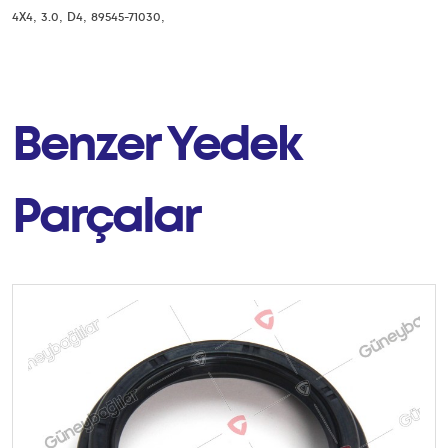
,
,
,
,
4X4
3.0
D4
89545-71030
Benzer Yedek
Parçalar