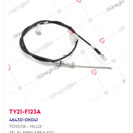
TY21-F123A
46430-0K041
TOYOTA - HILUX
TEL EL FREN ARKA SOL