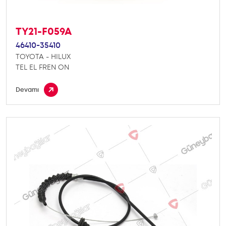
TY21-F059A
46410-35410
TOYOTA - HILUX
TEL EL FREN ON
Devamı