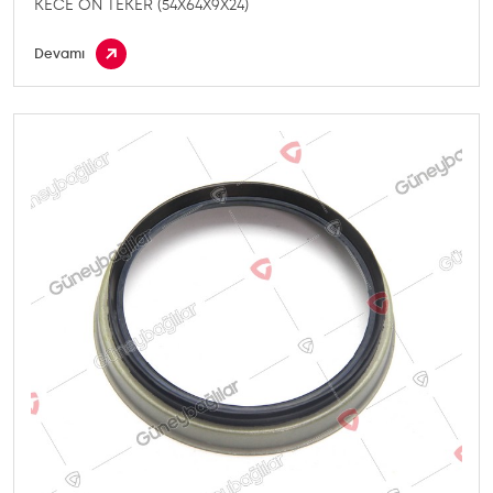
KECE ON TEKER (54X64X9X24)
Devamı