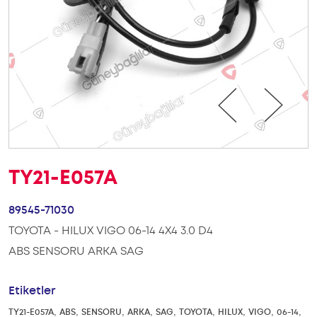
TY21-E057A
89545-71030
TOYOTA - HILUX VIGO 06-14 4X4 3.0 D4
ABS SENSORU ARKA SAG
Etiketler
,
,
,
,
,
,
,
,
,
TY21-E057A
ABS
SENSORU
ARKA
SAG
TOYOTA
HILUX
VIGO
06-14