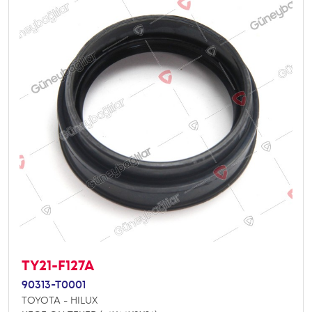
TY21-F127A
90313-T0001
TOYOTA - HILUX