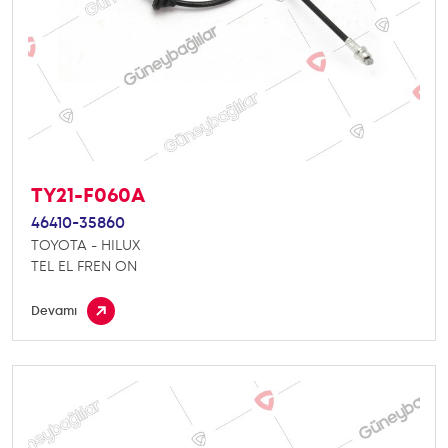
TY21-F060A
46410-35860
TOYOTA - HILUX
TEL EL FREN ON
Devamı