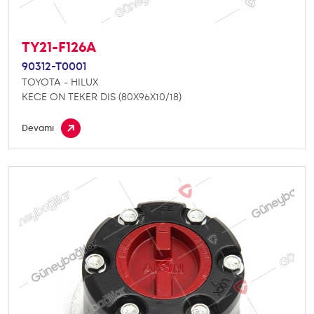
TY21-F126A
90312-T0001
TOYOTA - HILUX
KECE ON TEKER DIS (80X96X10/18)
Devamı