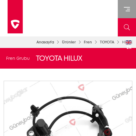
Anasayfa
Ürünler
Fren
TOYOTA
HILUX
EN
TOYOTA HILUX
Fren Grubu