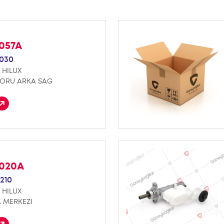
E057A
1030
 HILUX
SORU ARKA SAG
F020A
210
 HILUX
 MERKEZI