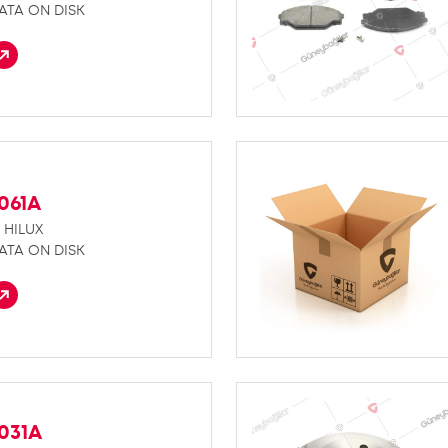
ATA ON DISK
061A
 HILUX
ATA ON DISK
031A