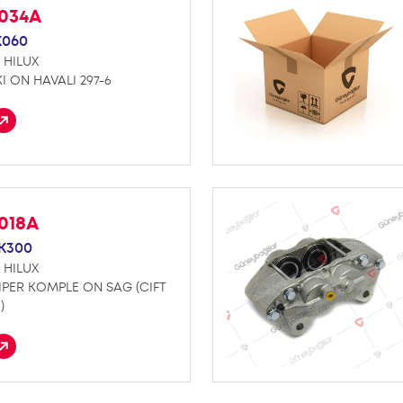
F034A
K060
 HILUX
I ON HAVALI 297-6
018A
K300
 HILUX
IPER KOMPLE ON SAG (CIFT
)