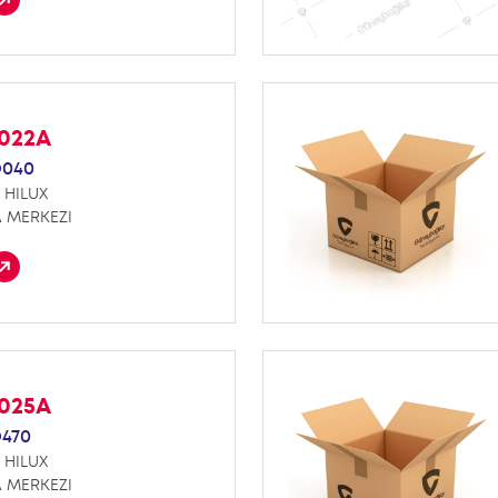
F022A
D040
 HILUX
 MERKEZI
F025A
D470
 HILUX
 MERKEZI