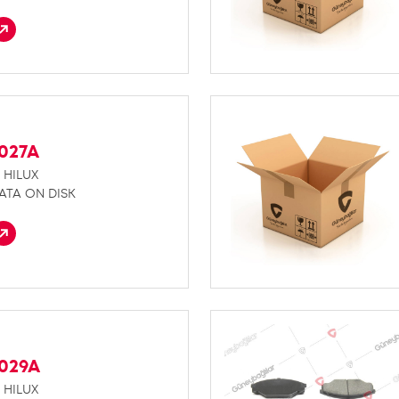
F027A
 HILUX
ATA ON DISK
F029A
 HILUX