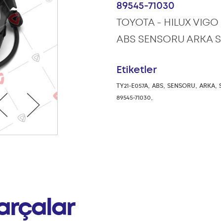
89545-71030
TOYOTA - HILUX VIGO 0
ABS SENSORU ARKA 
Etiketler
,
,
,
,
TY21-E057A
ABS
SENSORU
ARKA
,
89545-71030
arçalar