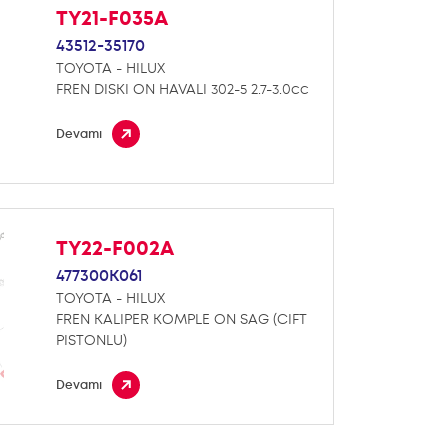
TY21-F035A
43512-35170
TOYOTA - HILUX
FREN DISKI ON HAVALI 302-5 2.7-3.0cc
Devamı
TY22-F002A
477300K061
TOYOTA - HILUX
FREN KALIPER KOMPLE ON SAG (CIFT
PISTONLU)
Devamı