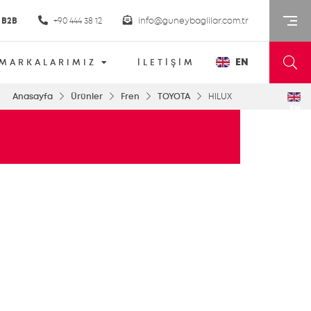
B2B
+90 444 38 12
info@guneybaglilar.com.tr
EN
MARKALARIMIZ
İLETİŞİM
Anasayfa
Ürünler
Fren
TOYOTA
HILUX
EN