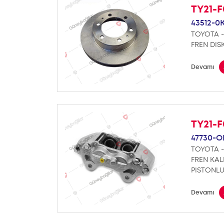
TY21-
43512-0
TOYOTA -
FREN DISK
Devamı
TY21-F
47730-O
TOYOTA -
FREN KAL
PISTONLU
Devamı