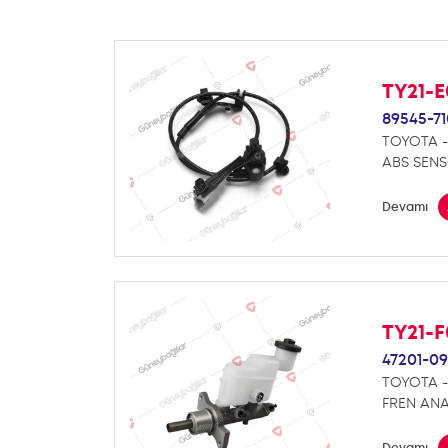
TY21-
89545-7
TOYOTA -
ABS SEN
Devamı
TY21-
47201-09
TOYOTA -
FREN ANA
Devamı