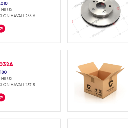
K010
 HILUX
I ON HAVALI 255-5
F032A
180
 HILUX
I ON HAVALI 257-5