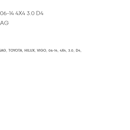
6-14 4X4 3.0 D4
SAG
,
,
,
,
,
,
,
,
SAG
TOYOTA
HILUX
VIGO
06-14
4X4
3.0
D4