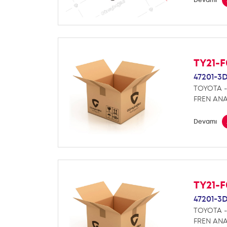
TY21-
47201-3
TOYOTA -
FREN ANA
Devamı
TY21-
47201-3
TOYOTA -
FREN ANA