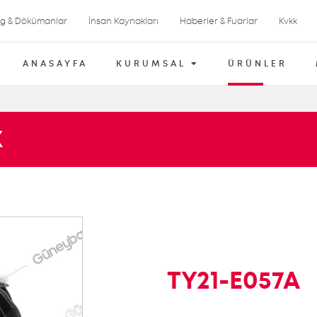
og & Dökümanlar
İnsan Kaynakları
Haberler & Fuarlar
Kvkk
ANASAYFA
KURUMSAL
ÜRÜNLER
X
TY21-E057A