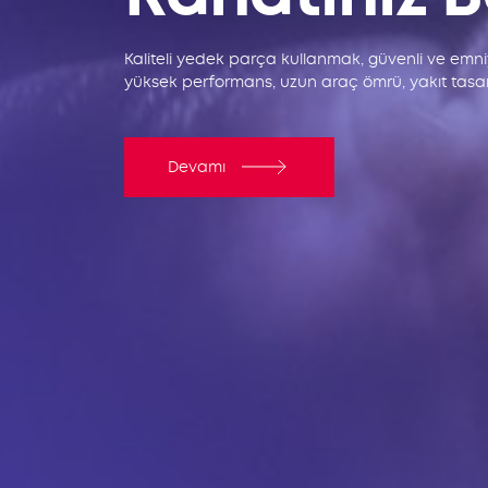
Kaliteli yedek parça kullanmak, güvenli ve emniye
yüksek performans, uzun araç ömrü, yakıt tasar
Devamı