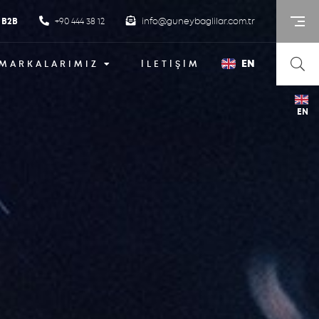
B2B
+90 444 38 12
info@guneybaglilar.com.tr
EN
MARKALARIMIZ
İLETİŞİM
EN