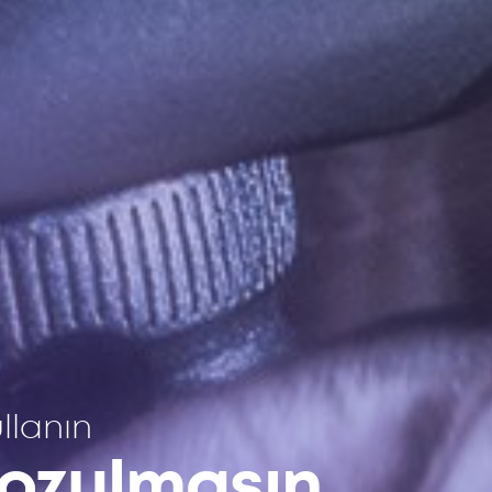
llanın
Bozulmasın