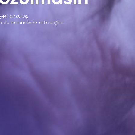
tli bir sürüş,
rufu ekonominize katkı sağlar.