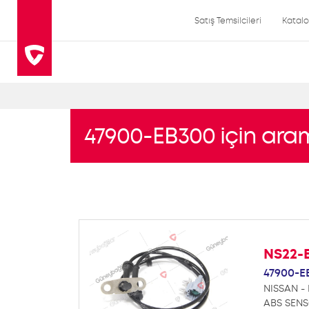
Satış Temsilcileri
Katal
47900-EB300 için ara
NS22-
47900-E
NISSAN -
ABS SEN