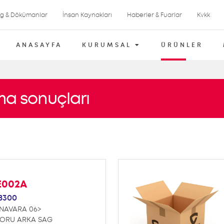
og & Dökümanlar
İnsan Kaynakları
Haberler & Fuarlar
Kvkk
ANASAYFA
KURUMSAL
ÜRÜNLER
ma sonuçları
E002A
B300
 NAVARA 06>
SORU ARKA SAG