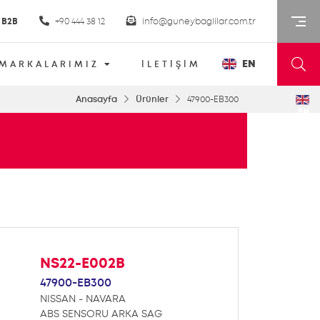
B2B
+90 444 38 12
info@guneybaglilar.com.tr
EN
MARKALARIMIZ
İLETİŞİM
Anasayfa
Ürünler
47900-EB300
EN
NS22-E002B
47900-EB300
NISSAN - NAVARA
ABS SENSORU ARKA SAG