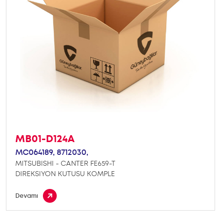
MB01-D124A
MC064189,
8712030,
MITSUBISHI - CANTER FE659-T
DIREKSIYON KUTUSU KOMPLE
Devamı