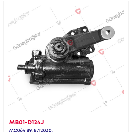
MB01-D124J
MC064189,
8712030,