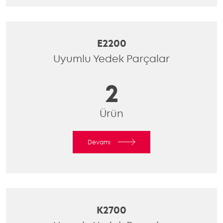
E2200
Uyumlu Yedek Parçalar
2
Ürün
Devamı
K2700