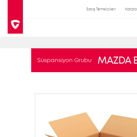
Satış Temsilcileri
Katal
MAZDA 
Süspansiyon Grubu