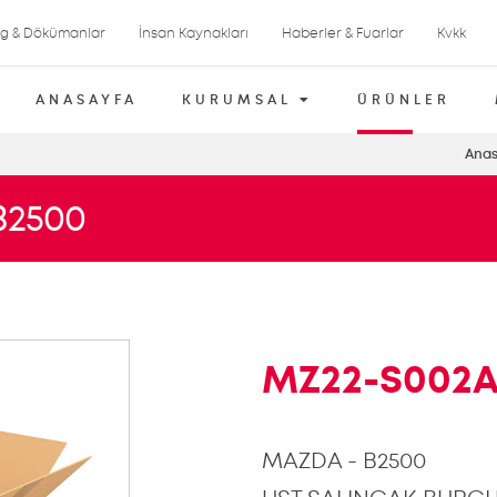
og & Dökümanlar
İnsan Kaynakları
Haberler & Fuarlar
Kvkk
ANASAYFA
KURUMSAL
ÜRÜNLER
Anas
B2500
MZ22-S002
MAZDA - B2500