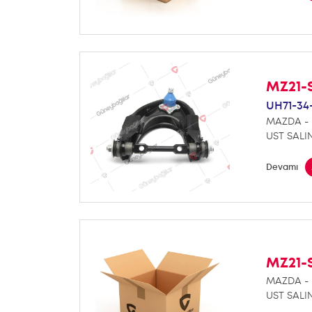
MZ21-
UH71-34
MAZDA - 
UST SALI
Devamı
MZ21-
MAZDA - 
UST SALI