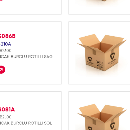
S086B
-210A
B2500
NCAK BURCLU ROTILLI SAG
S081A
B2500
NCAK BURCLU ROTILLI SOL