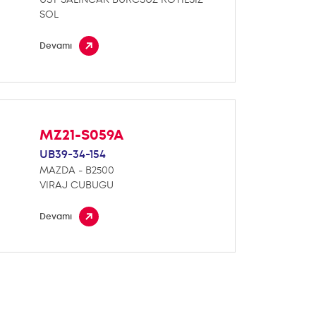
SOL
Devamı
MZ21-S059A
UB39-34-154
MAZDA - B2500
VIRAJ CUBUGU
Devamı