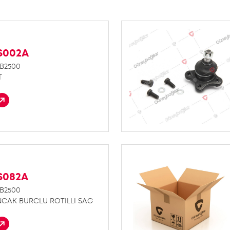
S002A
B2500
T
S082A
B2500
NCAK BURCLU ROTILLI SAG