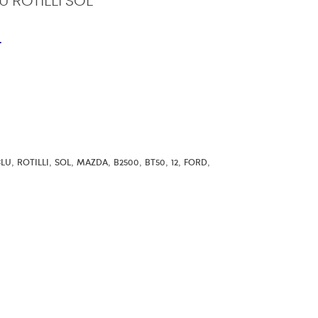
 ROTILLI SOL
r
,
,
,
,
,
,
,
,
LU
ROTILLI
SOL
MAZDA
B2500
BT50
12
FORD