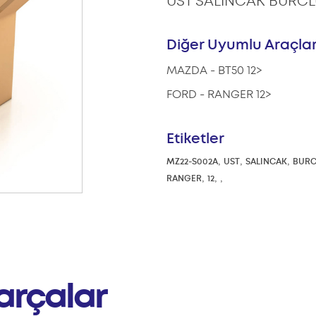
UST SALINCAK BURCLU
Diğer Uyumlu Araçla
MAZDA - BT50 12>
FORD - RANGER 12>
Etiketler
,
,
,
MZ22-S002A
UST
SALINCAK
BURC
,
,
,
RANGER
12
arçalar