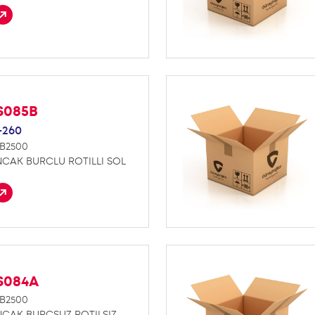
S085B
-260
B2500
NCAK BURCLU ROTILLI SOL
S084A
B2500
NCAK BURCSUZ ROTILSIZ