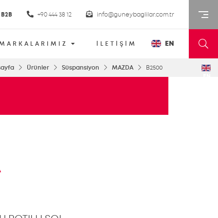
B2B
+90 444 38 12
info@guneybaglilar.com.tr
EN
MARKALARIMIZ
İLETİŞİM
ayfa
Ürünler
Süspansiyon
MAZDA
B2500
EN
A