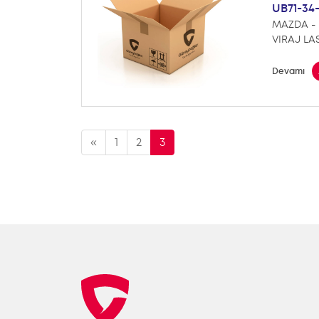
UB71-34-
MAZDA - 
VIRAJ LA
Devamı
«
1
2
3