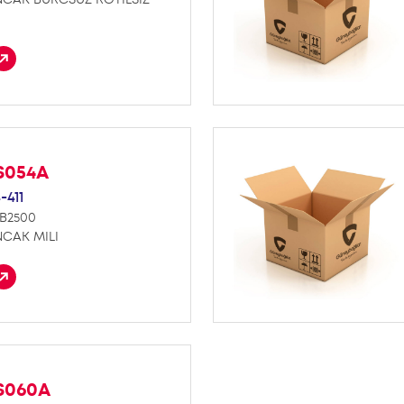
S054A
-411
B2500
NCAK MILI
S060A