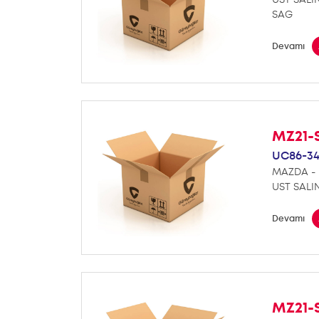
SAG
Devamı
MZ21-
UC86-34
MAZDA - 
UST SALI
Devamı
MZ21-