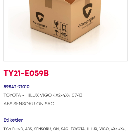
TY21-E059B
89542-71010
TOYOTA - HILUX VIGO 4X2-4X4 07-13
ABS SENSORU ON SAG
Etiketler
,
,
,
,
,
,
,
,
,
TY21-E059B
ABS
SENSORU
ON
SAG
TOYOTA
HILUX
VIGO
4X2-4X4