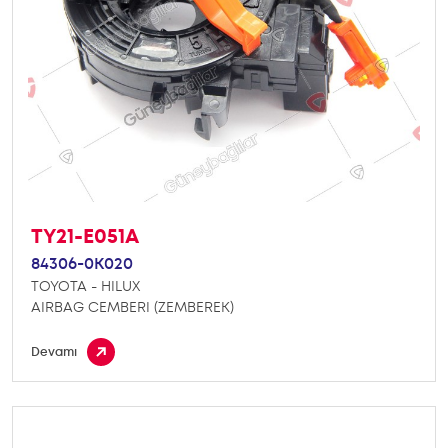
TY21-E051A
84306-0K020
TOYOTA - HILUX
AIRBAG CEMBERI (ZEMBEREK)
Devamı