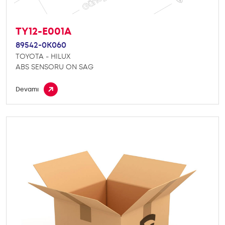
TY12-E001A
89542-0K060
TOYOTA - HILUX
ABS SENSORU ON SAG
Devamı