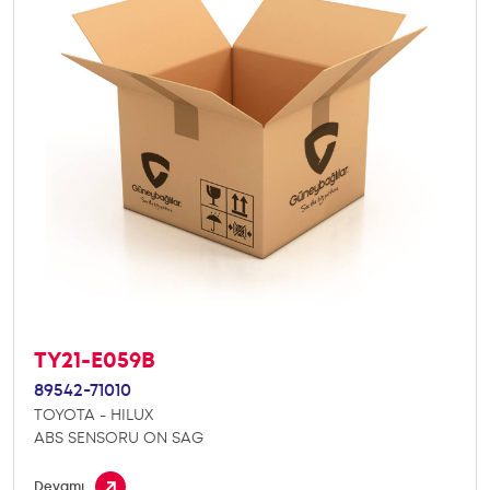
TY21-E059B
89542-71010
TOYOTA - HILUX
ABS SENSORU ON SAG
Devamı