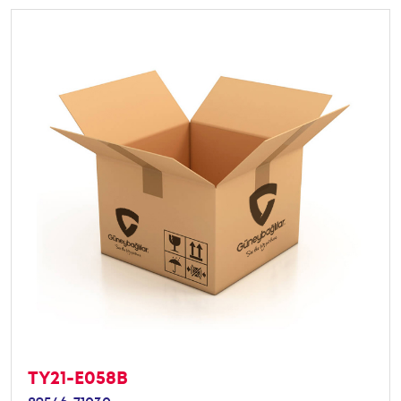
TY21-E058B