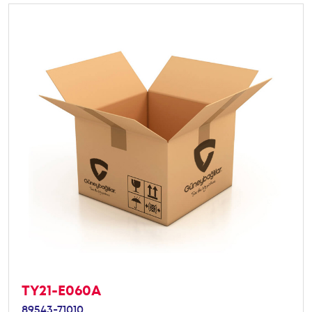
TY21-E060A
89543-71010