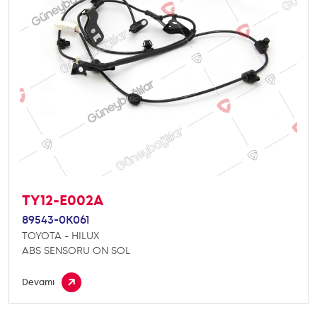
TY12-E002A
89543-0K061
TOYOTA - HILUX
ABS SENSORU ON SOL
Devamı