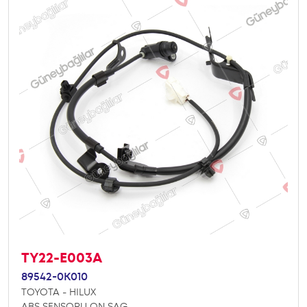
TY22-E003A
89542-0K010
TOYOTA - HILUX
ABS SENSORU ON SAG