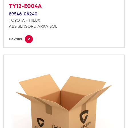
TY12-E004A
89546-0K240
TOYOTA - HILUX
ABS SENSORU ARKA SOL
Devamı