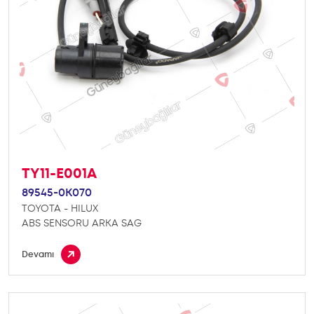
TY11-E001A
89545-0K070
TOYOTA - HILUX
ABS SENSORU ARKA SAG
Devamı