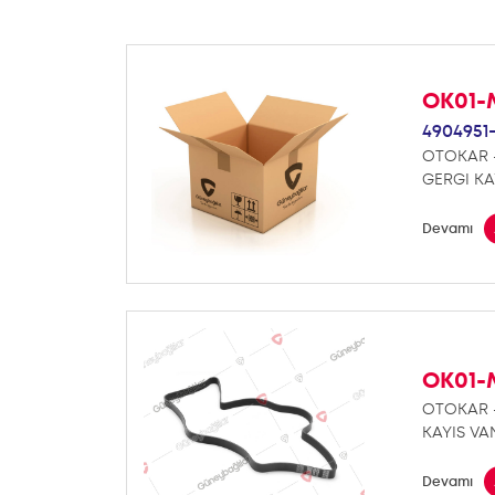
OK01-
4904951
OTOKAR 
GERGI KA
Devamı
OK01-
OTOKAR 
KAYIS VA
Devamı