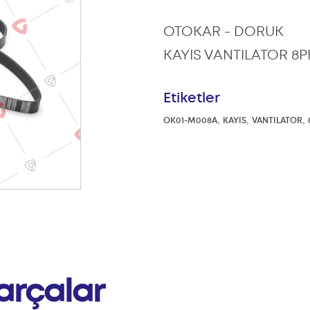
OTOKAR - DORUK
KAYIS VANTILATOR 8P
Etiketler
,
,
,
OK01-M008A
KAYIS
VANTILATOR
arçalar