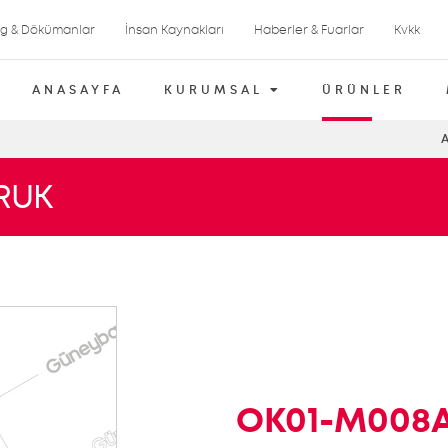
og & Dökümanlar
İnsan Kaynakları
Haberler & Fuarlar
Kvkk
ANASAYFA
KURUMSAL
ÜRÜNLER
RUK
OK01-M008