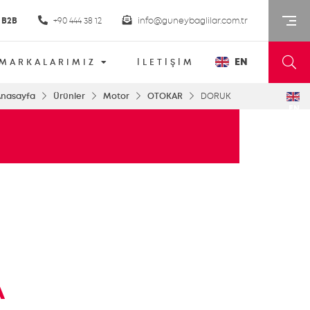
B2B
+90 444 38 12
info@guneybaglilar.com.tr
EN
MARKALARIMIZ
İLETİŞİM
Anasayfa
Ürünler
Motor
OTOKAR
DORUK
EN
A