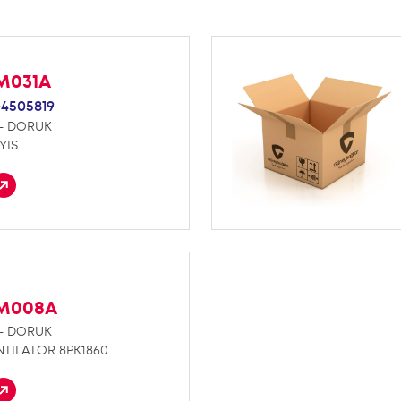
M031A
-4505819
- DORUK
YIS
M008A
- DORUK
NTILATOR 8PK1860