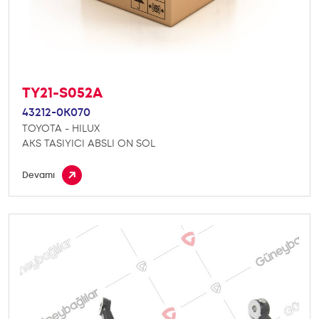
TY21-S052A
43212-0K070
TOYOTA - HILUX
AKS TASIYICI ABSLI ON SOL
Devamı