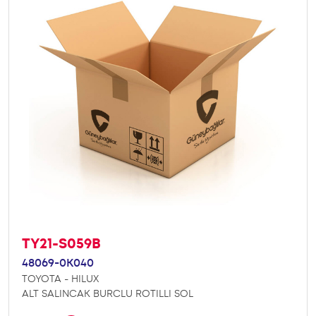
TY21-S059B
48069-0K040
TOYOTA - HILUX
ALT SALINCAK BURCLU ROTILLI SOL