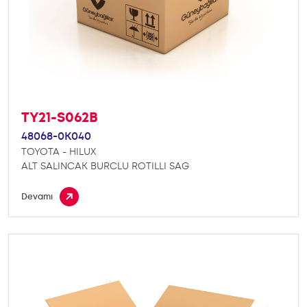
TY21-S062B
48068-0K040
TOYOTA - HILUX
ALT SALINCAK BURCLU ROTILLI SAG
Devamı