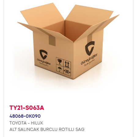
TY21-S063A
48068-0K090
TOYOTA - HILUX
ALT SALINCAK BURCLU ROTILLI SAG