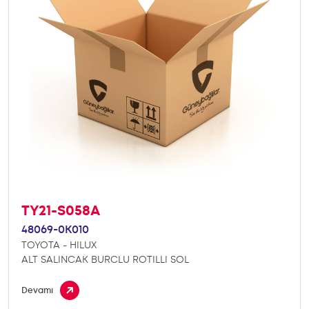
TY21-S058A
48069-0K010
TOYOTA - HILUX
ALT SALINCAK BURCLU ROTILLI SOL
Devamı