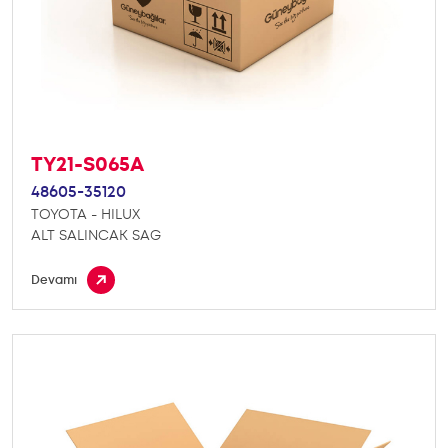
TY21-S065A
48605-35120
TOYOTA - HILUX
ALT SALINCAK SAG
Devamı