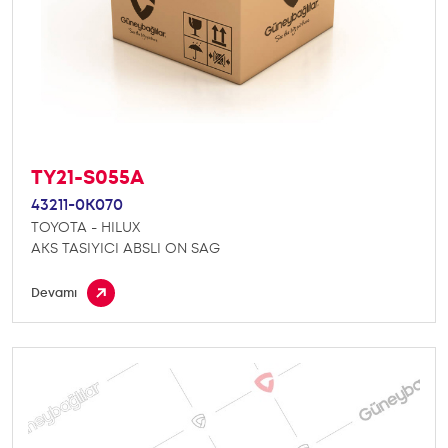
TY21-S055A
43211-0K070
TOYOTA - HILUX
AKS TASIYICI ABSLI ON SAG
Devamı