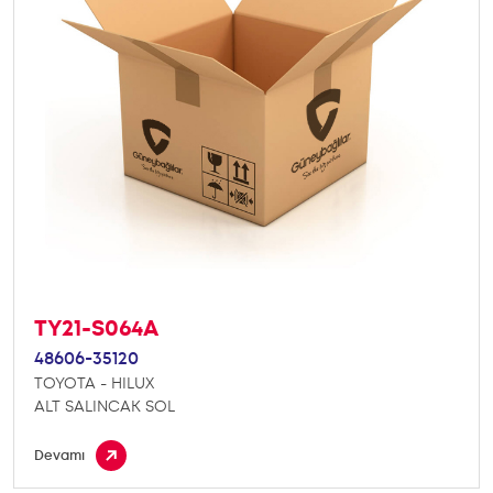
TY21-S064A
48606-35120
TOYOTA - HILUX
ALT SALINCAK SOL
Devamı