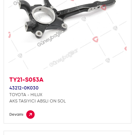
TY21-S053A
43212-0K030
TOYOTA - HILUX
AKS TASIYICI ABSLI ON SOL
Devamı