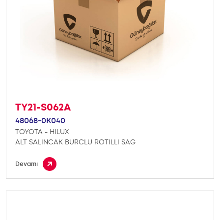
TY21-S062A
48068-0K040
TOYOTA - HILUX
ALT SALINCAK BURCLU ROTILLI SAG
Devamı