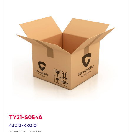
TY21-S054A
43212-KK010