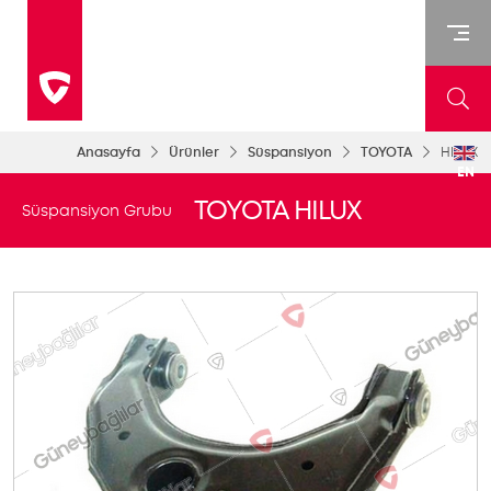
Anasayfa
Ürünler
Süspansiyon
TOYOTA
HILUX
EN
TOYOTA HILUX
Süspansiyon Grubu