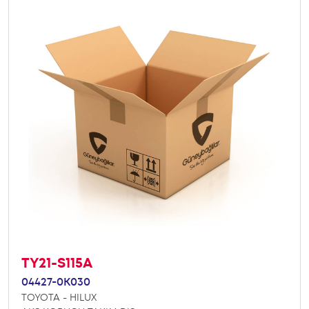
TY21-S115A
04427-0K030
TOYOTA - HILUX