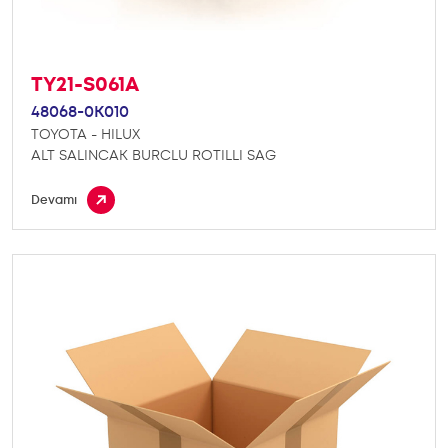
TY21-S061A
48068-0K010
TOYOTA - HILUX
ALT SALINCAK BURCLU ROTILLI SAG
Devamı