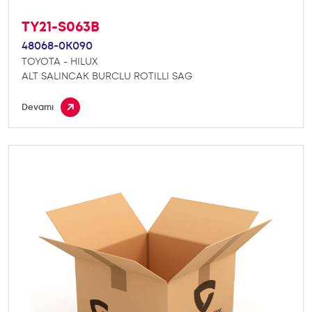
TY21-S063B
48068-0K090
TOYOTA - HILUX
ALT SALINCAK BURCLU ROTILLI SAG
Devamı